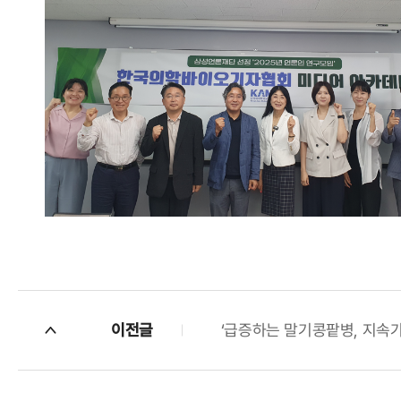
이전글
‘급증하는 말기콩팥병, 지속가능