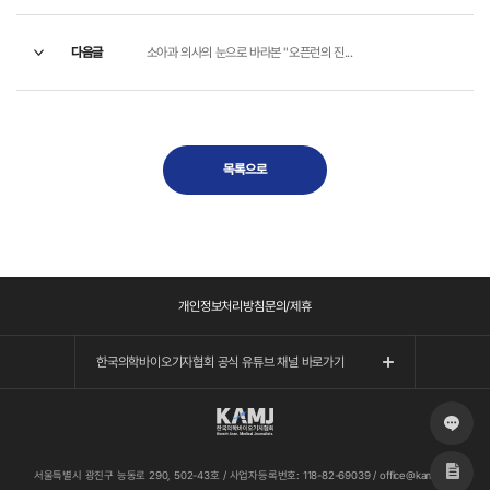
다음글
소아과 의사의 눈으로 바라본 "오픈런의 진...
목록으로
개인정보처리방침
문의/제휴
한국의학바이오기자협회 공식 유튜브 채널 바로가기
서울특별시 광진구 능동로 290, 502-43호
/
사업자등록번호: 118-82-69039
/
office@kamj.org